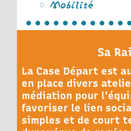
Mobilité
Sa Ra
La Case Départ est au
en place divers atelie
médiation pour l'équi
favoriser le lien soci
simples et de court t