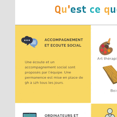
Q
u
'
est
ce
q
u